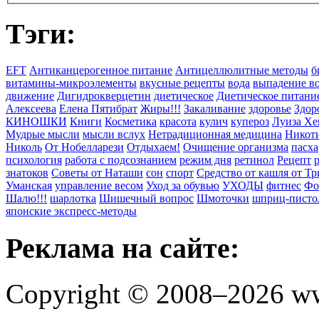
Тэги:
EFT
Антиканцерогенное питание
Антицеллюлитные методы
б
витамины-микроэлементы
вкусные рецепты
вода
выпадение в
движение
Дигидрокверцетин
диетическое
Диетическое питани
Алексеева
Елена Пятибрат
Жиры!!!
Закаливание
здоровье
Здор
КИНОШКИ
Книги
Косметика
красота
кулич
купероз
Луиза Хе
Мудрые мысли
мысли вслух
Нетрадиционная медицина
Никоти
Николь
От Нобелларези
Отдыхаем!
Очищение организма
пасха
психология
работа с подсознанием
режим дня
ретинол
Рецепт
знатоков
Советы от Наташи
сон
спорт
Средство от кашля от Т
Уманская
управление весом
Уход за обувью
УХОДЫ
фитнес
Фо
Шалю!!!
шарлотка
Шишечный вопрос
Шмоточки
шприц-писто
японские экспресс-методы
Реклама на сайте:
Copyright © 2008–2026 ww