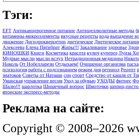
Тэги:
EFT
Антиканцерогенное питание
Антицеллюлитные методы
б
витамины-микроэлементы
вкусные рецепты
вода
выпадение в
движение
Дигидрокверцетин
диетическое
Диетическое питани
Алексеева
Елена Пятибрат
Жиры!!!
Закаливание
здоровье
Здор
КИНОШКИ
Книги
Косметика
красота
кулич
купероз
Луиза Хе
Мудрые мысли
мысли вслух
Нетрадиционная медицина
Никоти
Николь
От Нобелларези
Отдыхаем!
Очищение организма
пасха
психология
работа с подсознанием
режим дня
ретинол
Рецепт
знатоков
Советы от Наташи
сон
спорт
Средство от кашля от Т
Уманская
управление весом
Уход за обувью
УХОДЫ
фитнес
Фо
Шалю!!!
шарлотка
Шишечный вопрос
Шмоточки
шприц-писто
японские экспресс-методы
Реклама на сайте:
Copyright © 2008–2026 ww