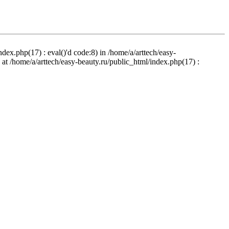
ndex.php(17) : eval()'d code:8) in /home/a/arttech/easy-
d at /home/a/arttech/easy-beauty.ru/public_html/index.php(17) :