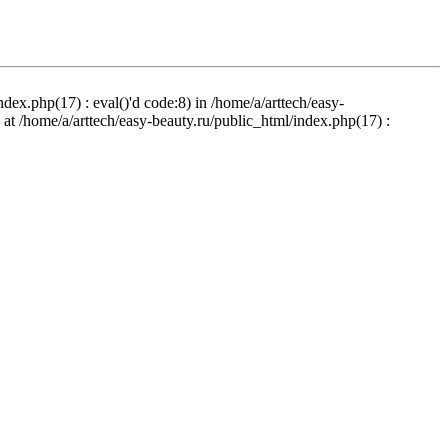
ndex.php(17) : eval()'d code:8) in /home/a/arttech/easy-
d at /home/a/arttech/easy-beauty.ru/public_html/index.php(17) :