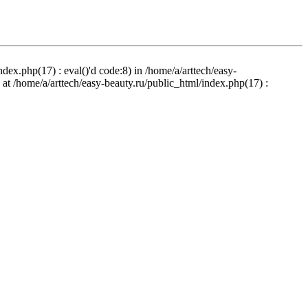
ndex.php(17) : eval()'d code:8) in /home/a/arttech/easy-
d at /home/a/arttech/easy-beauty.ru/public_html/index.php(17) :