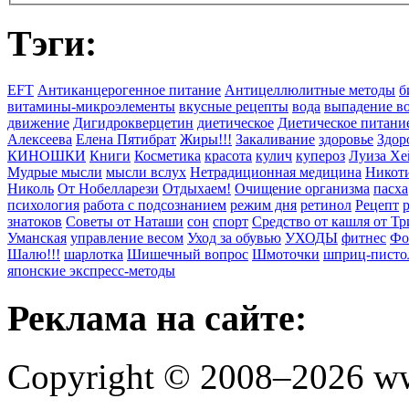
Тэги:
EFT
Антиканцерогенное питание
Антицеллюлитные методы
б
витамины-микроэлементы
вкусные рецепты
вода
выпадение в
движение
Дигидрокверцетин
диетическое
Диетическое питани
Алексеева
Елена Пятибрат
Жиры!!!
Закаливание
здоровье
Здор
КИНОШКИ
Книги
Косметика
красота
кулич
купероз
Луиза Хе
Мудрые мысли
мысли вслух
Нетрадиционная медицина
Никоти
Николь
От Нобелларези
Отдыхаем!
Очищение организма
пасха
психология
работа с подсознанием
режим дня
ретинол
Рецепт
знатоков
Советы от Наташи
сон
спорт
Средство от кашля от Т
Уманская
управление весом
Уход за обувью
УХОДЫ
фитнес
Фо
Шалю!!!
шарлотка
Шишечный вопрос
Шмоточки
шприц-писто
японские экспресс-методы
Реклама на сайте:
Copyright © 2008–2026 ww