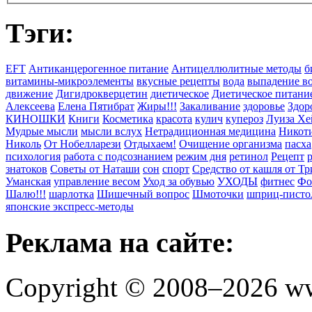
Тэги:
EFT
Антиканцерогенное питание
Антицеллюлитные методы
б
витамины-микроэлементы
вкусные рецепты
вода
выпадение в
движение
Дигидрокверцетин
диетическое
Диетическое питани
Алексеева
Елена Пятибрат
Жиры!!!
Закаливание
здоровье
Здор
КИНОШКИ
Книги
Косметика
красота
кулич
купероз
Луиза Хе
Мудрые мысли
мысли вслух
Нетрадиционная медицина
Никоти
Николь
От Нобелларези
Отдыхаем!
Очищение организма
пасха
психология
работа с подсознанием
режим дня
ретинол
Рецепт
знатоков
Советы от Наташи
сон
спорт
Средство от кашля от Т
Уманская
управление весом
Уход за обувью
УХОДЫ
фитнес
Фо
Шалю!!!
шарлотка
Шишечный вопрос
Шмоточки
шприц-писто
японские экспресс-методы
Реклама на сайте:
Copyright © 2008–2026 ww