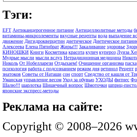
Тэги:
EFT
Антиканцерогенное питание
Антицеллюлитные методы
б
витамины-микроэлементы
вкусные рецепты
вода
выпадение в
движение
Дигидрокверцетин
диетическое
Диетическое питани
Алексеева
Елена Пятибрат
Жиры!!!
Закаливание
здоровье
Здор
КИНОШКИ
Книги
Косметика
красота
кулич
купероз
Луиза Хе
Мудрые мысли
мысли вслух
Нетрадиционная медицина
Никоти
Николь
От Нобелларези
Отдыхаем!
Очищение организма
пасха
психология
работа с подсознанием
режим дня
ретинол
Рецепт
знатоков
Советы от Наташи
сон
спорт
Средство от кашля от Т
Уманская
управление весом
Уход за обувью
УХОДЫ
фитнес
Фо
Шалю!!!
шарлотка
Шишечный вопрос
Шмоточки
шприц-писто
японские экспресс-методы
Реклама на сайте:
Copyright © 2008–2026 ww