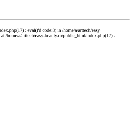
ndex.php(17) : eval()'d code:8) in /home/a/arttech/easy-
d at /home/a/arttech/easy-beauty.ru/public_html/index.php(17) :