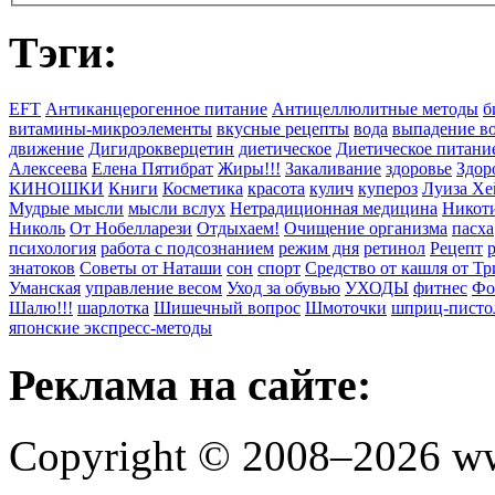
Тэги:
EFT
Антиканцерогенное питание
Антицеллюлитные методы
б
витамины-микроэлементы
вкусные рецепты
вода
выпадение в
движение
Дигидрокверцетин
диетическое
Диетическое питани
Алексеева
Елена Пятибрат
Жиры!!!
Закаливание
здоровье
Здор
КИНОШКИ
Книги
Косметика
красота
кулич
купероз
Луиза Хе
Мудрые мысли
мысли вслух
Нетрадиционная медицина
Никоти
Николь
От Нобелларези
Отдыхаем!
Очищение организма
пасха
психология
работа с подсознанием
режим дня
ретинол
Рецепт
знатоков
Советы от Наташи
сон
спорт
Средство от кашля от Т
Уманская
управление весом
Уход за обувью
УХОДЫ
фитнес
Фо
Шалю!!!
шарлотка
Шишечный вопрос
Шмоточки
шприц-писто
японские экспресс-методы
Реклама на сайте:
Copyright © 2008–2026 ww