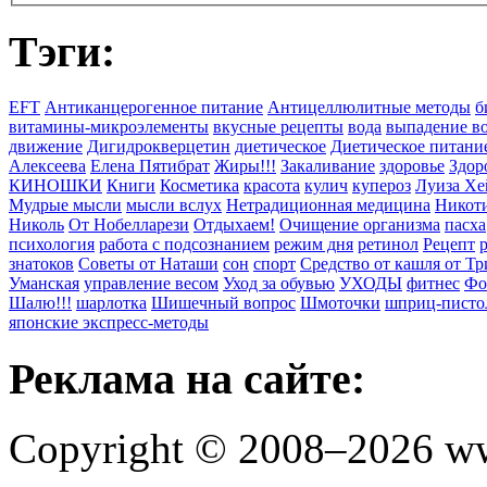
Тэги:
EFT
Антиканцерогенное питание
Антицеллюлитные методы
б
витамины-микроэлементы
вкусные рецепты
вода
выпадение в
движение
Дигидрокверцетин
диетическое
Диетическое питани
Алексеева
Елена Пятибрат
Жиры!!!
Закаливание
здоровье
Здор
КИНОШКИ
Книги
Косметика
красота
кулич
купероз
Луиза Хе
Мудрые мысли
мысли вслух
Нетрадиционная медицина
Никоти
Николь
От Нобелларези
Отдыхаем!
Очищение организма
пасха
психология
работа с подсознанием
режим дня
ретинол
Рецепт
знатоков
Советы от Наташи
сон
спорт
Средство от кашля от Т
Уманская
управление весом
Уход за обувью
УХОДЫ
фитнес
Фо
Шалю!!!
шарлотка
Шишечный вопрос
Шмоточки
шприц-писто
японские экспресс-методы
Реклама на сайте:
Copyright © 2008–2026 ww