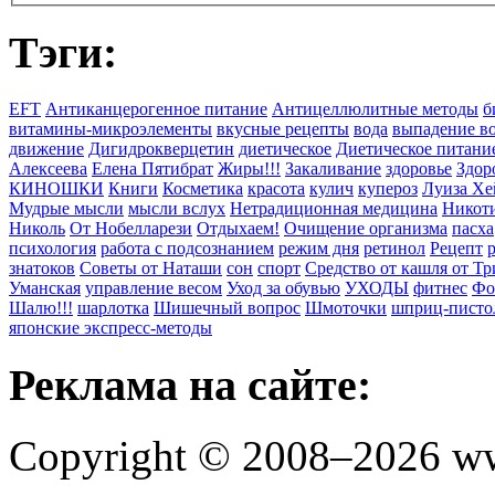
Тэги:
EFT
Антиканцерогенное питание
Антицеллюлитные методы
б
витамины-микроэлементы
вкусные рецепты
вода
выпадение в
движение
Дигидрокверцетин
диетическое
Диетическое питани
Алексеева
Елена Пятибрат
Жиры!!!
Закаливание
здоровье
Здор
КИНОШКИ
Книги
Косметика
красота
кулич
купероз
Луиза Хе
Мудрые мысли
мысли вслух
Нетрадиционная медицина
Никоти
Николь
От Нобелларези
Отдыхаем!
Очищение организма
пасха
психология
работа с подсознанием
режим дня
ретинол
Рецепт
знатоков
Советы от Наташи
сон
спорт
Средство от кашля от Т
Уманская
управление весом
Уход за обувью
УХОДЫ
фитнес
Фо
Шалю!!!
шарлотка
Шишечный вопрос
Шмоточки
шприц-писто
японские экспресс-методы
Реклама на сайте:
Copyright © 2008–2026 ww