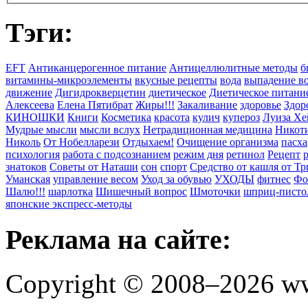
Тэги:
EFT
Антиканцерогенное питание
Антицеллюлитные методы
б
витамины-микроэлементы
вкусные рецепты
вода
выпадение в
движение
Дигидрокверцетин
диетическое
Диетическое питани
Алексеева
Елена Пятибрат
Жиры!!!
Закаливание
здоровье
Здор
КИНОШКИ
Книги
Косметика
красота
кулич
купероз
Луиза Хе
Мудрые мысли
мысли вслух
Нетрадиционная медицина
Никоти
Николь
От Нобелларези
Отдыхаем!
Очищение организма
пасха
психология
работа с подсознанием
режим дня
ретинол
Рецепт
знатоков
Советы от Наташи
сон
спорт
Средство от кашля от Т
Уманская
управление весом
Уход за обувью
УХОДЫ
фитнес
Фо
Шалю!!!
шарлотка
Шишечный вопрос
Шмоточки
шприц-писто
японские экспресс-методы
Реклама на сайте:
Copyright © 2008–2026 ww