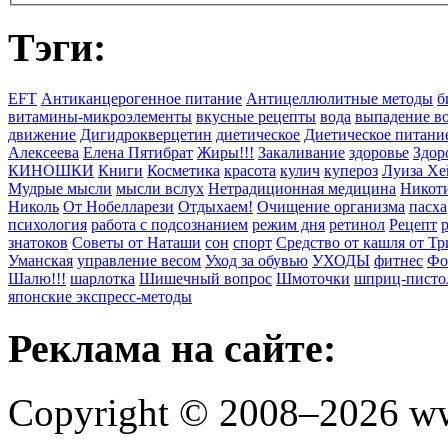
Тэги:
EFT
Антиканцерогенное питание
Антицеллюлитные методы
б
витамины-микроэлементы
вкусные рецепты
вода
выпадение в
движение
Дигидрокверцетин
диетическое
Диетическое питани
Алексеева
Елена Пятибрат
Жиры!!!
Закаливание
здоровье
Здор
КИНОШКИ
Книги
Косметика
красота
кулич
купероз
Луиза Хе
Мудрые мысли
мысли вслух
Нетрадиционная медицина
Никоти
Николь
От Нобелларези
Отдыхаем!
Очищение организма
пасха
психология
работа с подсознанием
режим дня
ретинол
Рецепт
знатоков
Советы от Наташи
сон
спорт
Средство от кашля от Т
Уманская
управление весом
Уход за обувью
УХОДЫ
фитнес
Фо
Шалю!!!
шарлотка
Шишечный вопрос
Шмоточки
шприц-писто
японские экспресс-методы
Реклама на сайте:
Copyright © 2008–2026 ww