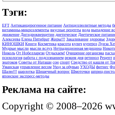
Тэги:
EFT
Антиканцерогенное питание
Антицеллюлитные методы
б
витамины-микроэлементы
вкусные рецепты
вода
выпадение в
движение
Дигидрокверцетин
диетическое
Диетическое питани
Алексеева
Елена Пятибрат
Жиры!!!
Закаливание
здоровье
Здор
КИНОШКИ
Книги
Косметика
красота
кулич
купероз
Луиза Хе
Мудрые мысли
мысли вслух
Нетрадиционная медицина
Никоти
Николь
От Нобелларези
Отдыхаем!
Очищение организма
пасха
психология
работа с подсознанием
режим дня
ретинол
Рецепт
знатоков
Советы от Наташи
сон
спорт
Средство от кашля от Т
Уманская
управление весом
Уход за обувью
УХОДЫ
фитнес
Фо
Шалю!!!
шарлотка
Шишечный вопрос
Шмоточки
шприц-писто
японские экспресс-методы
Реклама на сайте:
Copyright © 2008–2026 ww