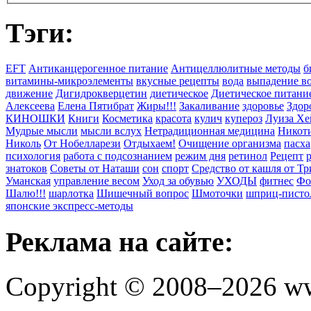
Тэги:
EFT
Антиканцерогенное питание
Антицеллюлитные методы
б
витамины-микроэлементы
вкусные рецепты
вода
выпадение в
движение
Дигидрокверцетин
диетическое
Диетическое питани
Алексеева
Елена Пятибрат
Жиры!!!
Закаливание
здоровье
Здор
КИНОШКИ
Книги
Косметика
красота
кулич
купероз
Луиза Хе
Мудрые мысли
мысли вслух
Нетрадиционная медицина
Никоти
Николь
От Нобелларези
Отдыхаем!
Очищение организма
пасха
психология
работа с подсознанием
режим дня
ретинол
Рецепт
знатоков
Советы от Наташи
сон
спорт
Средство от кашля от Т
Уманская
управление весом
Уход за обувью
УХОДЫ
фитнес
Фо
Шалю!!!
шарлотка
Шишечный вопрос
Шмоточки
шприц-писто
японские экспресс-методы
Реклама на сайте:
Copyright © 2008–2026 ww