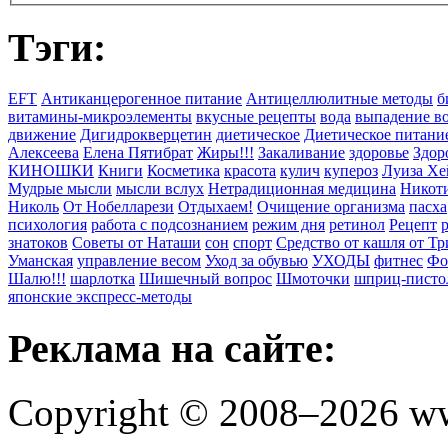
Тэги:
EFT
Антиканцерогенное питание
Антицеллюлитные методы
б
витамины-микроэлементы
вкусные рецепты
вода
выпадение в
движение
Дигидрокверцетин
диетическое
Диетическое питани
Алексеева
Елена Пятибрат
Жиры!!!
Закаливание
здоровье
Здор
КИНОШКИ
Книги
Косметика
красота
кулич
купероз
Луиза Хе
Мудрые мысли
мысли вслух
Нетрадиционная медицина
Никоти
Николь
От Нобелларези
Отдыхаем!
Очищение организма
пасха
психология
работа с подсознанием
режим дня
ретинол
Рецепт
знатоков
Советы от Наташи
сон
спорт
Средство от кашля от Т
Уманская
управление весом
Уход за обувью
УХОДЫ
фитнес
Фо
Шалю!!!
шарлотка
Шишечный вопрос
Шмоточки
шприц-писто
японские экспресс-методы
Реклама на сайте:
Copyright © 2008–2026 ww