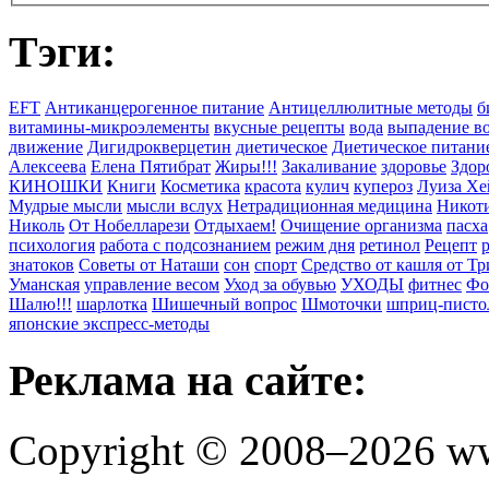
Тэги:
EFT
Антиканцерогенное питание
Антицеллюлитные методы
б
витамины-микроэлементы
вкусные рецепты
вода
выпадение в
движение
Дигидрокверцетин
диетическое
Диетическое питани
Алексеева
Елена Пятибрат
Жиры!!!
Закаливание
здоровье
Здор
КИНОШКИ
Книги
Косметика
красота
кулич
купероз
Луиза Хе
Мудрые мысли
мысли вслух
Нетрадиционная медицина
Никоти
Николь
От Нобелларези
Отдыхаем!
Очищение организма
пасха
психология
работа с подсознанием
режим дня
ретинол
Рецепт
знатоков
Советы от Наташи
сон
спорт
Средство от кашля от Т
Уманская
управление весом
Уход за обувью
УХОДЫ
фитнес
Фо
Шалю!!!
шарлотка
Шишечный вопрос
Шмоточки
шприц-писто
японские экспресс-методы
Реклама на сайте:
Copyright © 2008–2026 ww