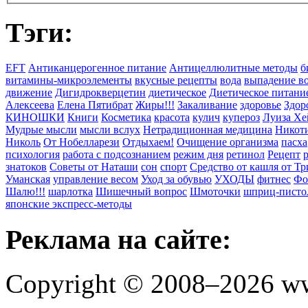
Тэги:
EFT
Антиканцерогенное питание
Антицеллюлитные методы
б
витамины-микроэлементы
вкусные рецепты
вода
выпадение в
движение
Дигидрокверцетин
диетическое
Диетическое питани
Алексеева
Елена Пятибрат
Жиры!!!
Закаливание
здоровье
Здор
КИНОШКИ
Книги
Косметика
красота
кулич
купероз
Луиза Хе
Мудрые мысли
мысли вслух
Нетрадиционная медицина
Никоти
Николь
От Нобелларези
Отдыхаем!
Очищение организма
пасха
психология
работа с подсознанием
режим дня
ретинол
Рецепт
знатоков
Советы от Наташи
сон
спорт
Средство от кашля от Т
Уманская
управление весом
Уход за обувью
УХОДЫ
фитнес
Фо
Шалю!!!
шарлотка
Шишечный вопрос
Шмоточки
шприц-писто
японские экспресс-методы
Реклама на сайте:
Copyright © 2008–2026 ww