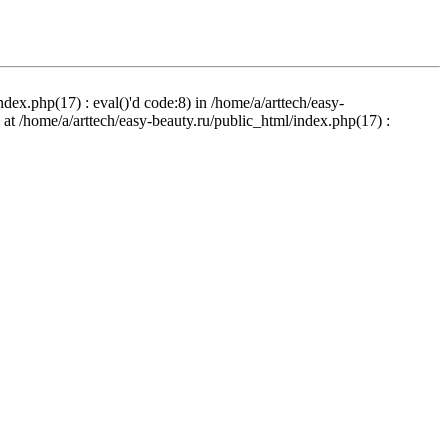
ndex.php(17) : eval()'d code:8) in /home/a/arttech/easy-
d at /home/a/arttech/easy-beauty.ru/public_html/index.php(17) :