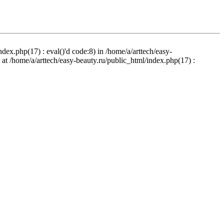
ndex.php(17) : eval()'d code:8) in /home/a/arttech/easy-
d at /home/a/arttech/easy-beauty.ru/public_html/index.php(17) :