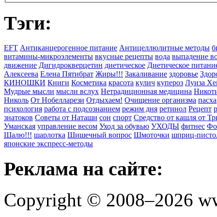
Тэги:
EFT
Антиканцерогенное питание
Антицеллюлитные методы
б
витамины-микроэлементы
вкусные рецепты
вода
выпадение в
движение
Дигидрокверцетин
диетическое
Диетическое питани
Алексеева
Елена Пятибрат
Жиры!!!
Закаливание
здоровье
Здор
КИНОШКИ
Книги
Косметика
красота
кулич
купероз
Луиза Хе
Мудрые мысли
мысли вслух
Нетрадиционная медицина
Никоти
Николь
От Нобелларези
Отдыхаем!
Очищение организма
пасха
психология
работа с подсознанием
режим дня
ретинол
Рецепт
знатоков
Советы от Наташи
сон
спорт
Средство от кашля от Т
Уманская
управление весом
Уход за обувью
УХОДЫ
фитнес
Фо
Шалю!!!
шарлотка
Шишечный вопрос
Шмоточки
шприц-писто
японские экспресс-методы
Реклама на сайте:
Copyright © 2008–2026 ww