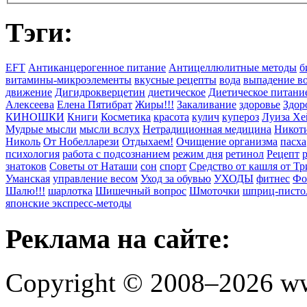
Тэги:
EFT
Антиканцерогенное питание
Антицеллюлитные методы
б
витамины-микроэлементы
вкусные рецепты
вода
выпадение в
движение
Дигидрокверцетин
диетическое
Диетическое питани
Алексеева
Елена Пятибрат
Жиры!!!
Закаливание
здоровье
Здор
КИНОШКИ
Книги
Косметика
красота
кулич
купероз
Луиза Хе
Мудрые мысли
мысли вслух
Нетрадиционная медицина
Никоти
Николь
От Нобелларези
Отдыхаем!
Очищение организма
пасха
психология
работа с подсознанием
режим дня
ретинол
Рецепт
знатоков
Советы от Наташи
сон
спорт
Средство от кашля от Т
Уманская
управление весом
Уход за обувью
УХОДЫ
фитнес
Фо
Шалю!!!
шарлотка
Шишечный вопрос
Шмоточки
шприц-писто
японские экспресс-методы
Реклама на сайте:
Copyright © 2008–2026 ww