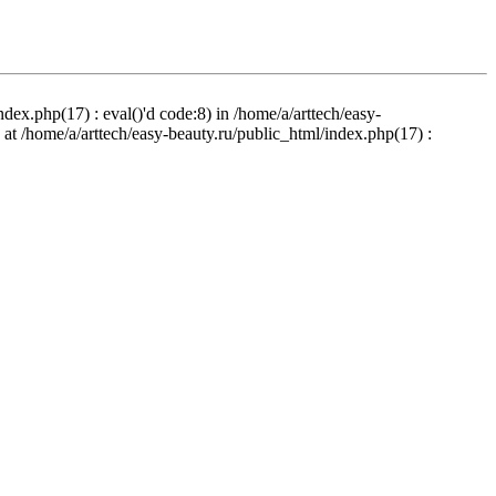
ndex.php(17) : eval()'d code:8) in /home/a/arttech/easy-
d at /home/a/arttech/easy-beauty.ru/public_html/index.php(17) :