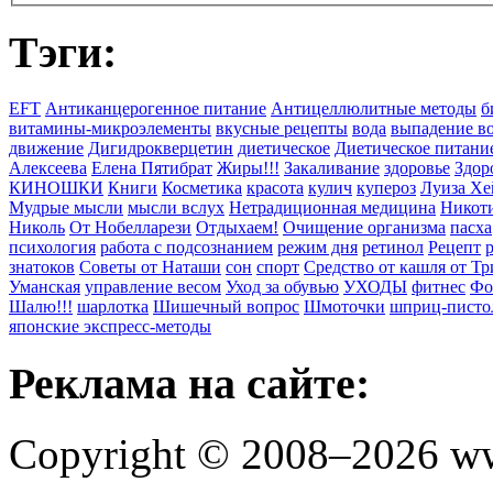
Тэги:
EFT
Антиканцерогенное питание
Антицеллюлитные методы
б
витамины-микроэлементы
вкусные рецепты
вода
выпадение в
движение
Дигидрокверцетин
диетическое
Диетическое питани
Алексеева
Елена Пятибрат
Жиры!!!
Закаливание
здоровье
Здор
КИНОШКИ
Книги
Косметика
красота
кулич
купероз
Луиза Хе
Мудрые мысли
мысли вслух
Нетрадиционная медицина
Никоти
Николь
От Нобелларези
Отдыхаем!
Очищение организма
пасха
психология
работа с подсознанием
режим дня
ретинол
Рецепт
знатоков
Советы от Наташи
сон
спорт
Средство от кашля от Т
Уманская
управление весом
Уход за обувью
УХОДЫ
фитнес
Фо
Шалю!!!
шарлотка
Шишечный вопрос
Шмоточки
шприц-писто
японские экспресс-методы
Реклама на сайте:
Copyright © 2008–2026 ww