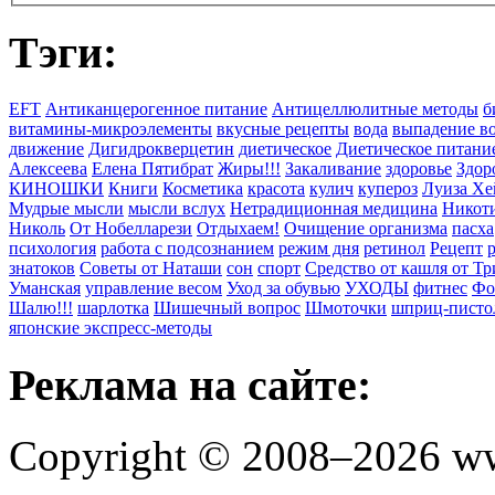
Тэги:
EFT
Антиканцерогенное питание
Антицеллюлитные методы
б
витамины-микроэлементы
вкусные рецепты
вода
выпадение в
движение
Дигидрокверцетин
диетическое
Диетическое питани
Алексеева
Елена Пятибрат
Жиры!!!
Закаливание
здоровье
Здор
КИНОШКИ
Книги
Косметика
красота
кулич
купероз
Луиза Хе
Мудрые мысли
мысли вслух
Нетрадиционная медицина
Никоти
Николь
От Нобелларези
Отдыхаем!
Очищение организма
пасха
психология
работа с подсознанием
режим дня
ретинол
Рецепт
знатоков
Советы от Наташи
сон
спорт
Средство от кашля от Т
Уманская
управление весом
Уход за обувью
УХОДЫ
фитнес
Фо
Шалю!!!
шарлотка
Шишечный вопрос
Шмоточки
шприц-писто
японские экспресс-методы
Реклама на сайте:
Copyright © 2008–2026 ww