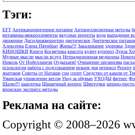
Тэги:
EFT
Антиканцерогенное питание
Антицеллюлитные методы
б
витамины-микроэлементы
вкусные рецепты
вода
выпадение в
движение
Дигидрокверцетин
диетическое
Диетическое питани
Алексеева
Елена Пятибрат
Жиры!!!
Закаливание
здоровье
Здор
КИНОШКИ
Книги
Косметика
красота
кулич
купероз
Луиза Хе
Мудрые мысли
мысли вслух
Нетрадиционная медицина
Никоти
Николь
От Нобелларези
Отдыхаем!
Очищение организма
пасха
психология
работа с подсознанием
режим дня
ретинол
Рецепт
знатоков
Советы от Наташи
сон
спорт
Средство от кашля от Т
Уманская
управление весом
Уход за обувью
УХОДЫ
фитнес
Фо
Шалю!!!
шарлотка
Шишечный вопрос
Шмоточки
шприц-писто
японские экспресс-методы
Реклама на сайте:
Copyright © 2008–2026 ww