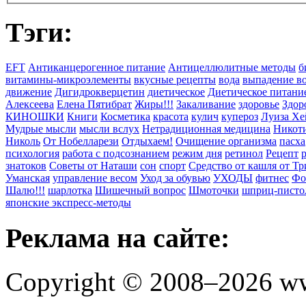
Тэги:
EFT
Антиканцерогенное питание
Антицеллюлитные методы
б
витамины-микроэлементы
вкусные рецепты
вода
выпадение в
движение
Дигидрокверцетин
диетическое
Диетическое питани
Алексеева
Елена Пятибрат
Жиры!!!
Закаливание
здоровье
Здор
КИНОШКИ
Книги
Косметика
красота
кулич
купероз
Луиза Хе
Мудрые мысли
мысли вслух
Нетрадиционная медицина
Никоти
Николь
От Нобелларези
Отдыхаем!
Очищение организма
пасха
психология
работа с подсознанием
режим дня
ретинол
Рецепт
знатоков
Советы от Наташи
сон
спорт
Средство от кашля от Т
Уманская
управление весом
Уход за обувью
УХОДЫ
фитнес
Фо
Шалю!!!
шарлотка
Шишечный вопрос
Шмоточки
шприц-писто
японские экспресс-методы
Реклама на сайте:
Copyright © 2008–2026 ww