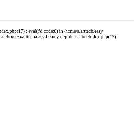
ndex.php(17) : eval()'d code:8) in /home/a/arttech/easy-
d at /home/a/arttech/easy-beauty.ru/public_html/index.php(17) :