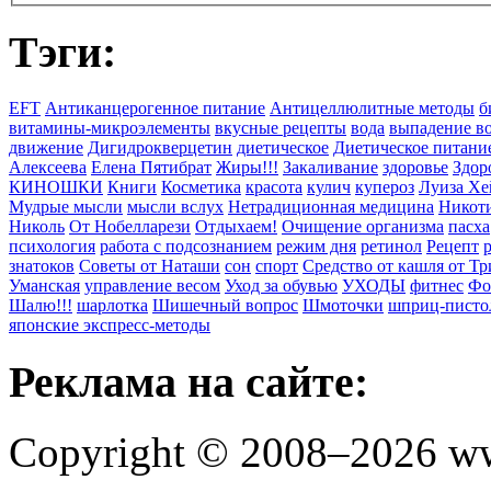
Тэги:
EFT
Антиканцерогенное питание
Антицеллюлитные методы
б
витамины-микроэлементы
вкусные рецепты
вода
выпадение в
движение
Дигидрокверцетин
диетическое
Диетическое питани
Алексеева
Елена Пятибрат
Жиры!!!
Закаливание
здоровье
Здор
КИНОШКИ
Книги
Косметика
красота
кулич
купероз
Луиза Хе
Мудрые мысли
мысли вслух
Нетрадиционная медицина
Никоти
Николь
От Нобелларези
Отдыхаем!
Очищение организма
пасха
психология
работа с подсознанием
режим дня
ретинол
Рецепт
знатоков
Советы от Наташи
сон
спорт
Средство от кашля от Т
Уманская
управление весом
Уход за обувью
УХОДЫ
фитнес
Фо
Шалю!!!
шарлотка
Шишечный вопрос
Шмоточки
шприц-писто
японские экспресс-методы
Реклама на сайте:
Copyright © 2008–2026 ww