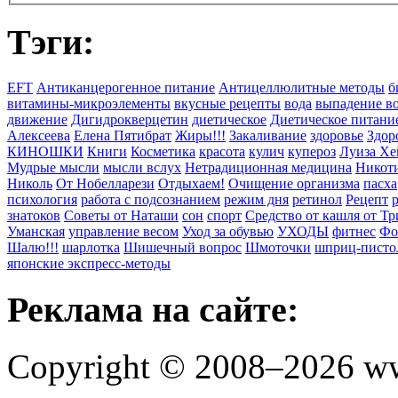
Тэги:
EFT
Антиканцерогенное питание
Антицеллюлитные методы
б
витамины-микроэлементы
вкусные рецепты
вода
выпадение в
движение
Дигидрокверцетин
диетическое
Диетическое питани
Алексеева
Елена Пятибрат
Жиры!!!
Закаливание
здоровье
Здор
КИНОШКИ
Книги
Косметика
красота
кулич
купероз
Луиза Хе
Мудрые мысли
мысли вслух
Нетрадиционная медицина
Никоти
Николь
От Нобелларези
Отдыхаем!
Очищение организма
пасха
психология
работа с подсознанием
режим дня
ретинол
Рецепт
знатоков
Советы от Наташи
сон
спорт
Средство от кашля от Т
Уманская
управление весом
Уход за обувью
УХОДЫ
фитнес
Фо
Шалю!!!
шарлотка
Шишечный вопрос
Шмоточки
шприц-писто
японские экспресс-методы
Реклама на сайте:
Copyright © 2008–2026 ww