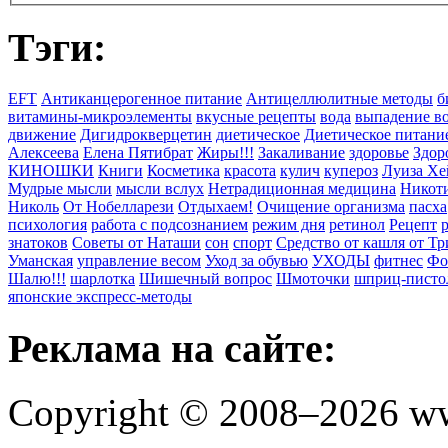
Тэги:
EFT
Антиканцерогенное питание
Антицеллюлитные методы
б
витамины-микроэлементы
вкусные рецепты
вода
выпадение в
движение
Дигидрокверцетин
диетическое
Диетическое питани
Алексеева
Елена Пятибрат
Жиры!!!
Закаливание
здоровье
Здор
КИНОШКИ
Книги
Косметика
красота
кулич
купероз
Луиза Хе
Мудрые мысли
мысли вслух
Нетрадиционная медицина
Никоти
Николь
От Нобелларези
Отдыхаем!
Очищение организма
пасха
психология
работа с подсознанием
режим дня
ретинол
Рецепт
знатоков
Советы от Наташи
сон
спорт
Средство от кашля от Т
Уманская
управление весом
Уход за обувью
УХОДЫ
фитнес
Фо
Шалю!!!
шарлотка
Шишечный вопрос
Шмоточки
шприц-писто
японские экспресс-методы
Реклама на сайте:
Copyright © 2008–2026 ww