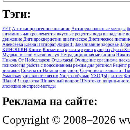
Тэги:
EFT
Антиканцерогенное питание
Антицеллюлитные методы
б
витамины-микроэлементы
вкусные рецепты
вода
выпадение в
движение
Дигидрокверцетин
диетическое
Диетическое питани
Алексеева
Елена Пятибрат
Жиры!!!
Закаливание
здоровье
Здор
КИНОШКИ
Книги
Косметика
красота
кулич
купероз
Луиза Хе
Мудрые мысли
мысли вслух
Нетрадиционная медицина
Никоти
Николь
От Нобелларези
Отдыхаем!
Очищение организма
пасха
психология
работа с подсознанием
режим дня
ретинол
Рецепт
знатоков
Советы от Наташи
сон
спорт
Средство от кашля от Т
Уманская
управление весом
Уход за обувью
УХОДЫ
фитнес
Фо
Шалю!!!
шарлотка
Шишечный вопрос
Шмоточки
шприц-писто
японские экспресс-методы
Реклама на сайте:
Copyright © 2008–2026 ww