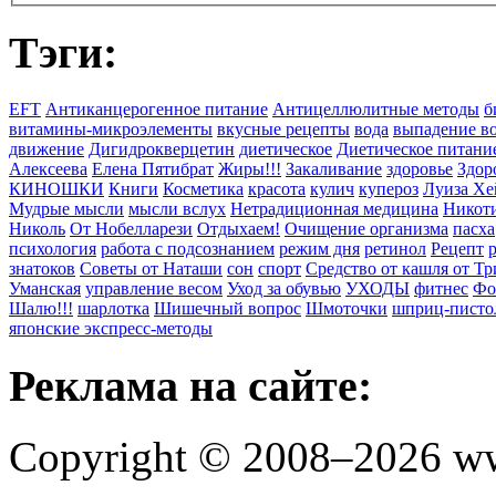
Тэги:
EFT
Антиканцерогенное питание
Антицеллюлитные методы
б
витамины-микроэлементы
вкусные рецепты
вода
выпадение в
движение
Дигидрокверцетин
диетическое
Диетическое питани
Алексеева
Елена Пятибрат
Жиры!!!
Закаливание
здоровье
Здор
КИНОШКИ
Книги
Косметика
красота
кулич
купероз
Луиза Хе
Мудрые мысли
мысли вслух
Нетрадиционная медицина
Никоти
Николь
От Нобелларези
Отдыхаем!
Очищение организма
пасха
психология
работа с подсознанием
режим дня
ретинол
Рецепт
знатоков
Советы от Наташи
сон
спорт
Средство от кашля от Т
Уманская
управление весом
Уход за обувью
УХОДЫ
фитнес
Фо
Шалю!!!
шарлотка
Шишечный вопрос
Шмоточки
шприц-писто
японские экспресс-методы
Реклама на сайте:
Copyright © 2008–2026 ww