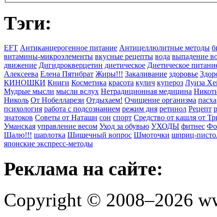
Тэги:
EFT
Антиканцерогенное питание
Антицеллюлитные методы
б
витамины-микроэлементы
вкусные рецепты
вода
выпадение в
движение
Дигидрокверцетин
диетическое
Диетическое питани
Алексеева
Елена Пятибрат
Жиры!!!
Закаливание
здоровье
Здор
КИНОШКИ
Книги
Косметика
красота
кулич
купероз
Луиза Хе
Мудрые мысли
мысли вслух
Нетрадиционная медицина
Никоти
Николь
От Нобелларези
Отдыхаем!
Очищение организма
пасха
психология
работа с подсознанием
режим дня
ретинол
Рецепт
знатоков
Советы от Наташи
сон
спорт
Средство от кашля от Т
Уманская
управление весом
Уход за обувью
УХОДЫ
фитнес
Фо
Шалю!!!
шарлотка
Шишечный вопрос
Шмоточки
шприц-писто
японские экспресс-методы
Реклама на сайте:
Copyright © 2008–2026 ww