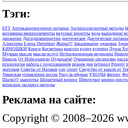
Тэги:
EFT
Антиканцерогенное питание
Антицеллюлитные методы
б
витамины-микроэлементы
вкусные рецепты
вода
выпадение в
движение
Дигидрокверцетин
диетическое
Диетическое питани
Алексеева
Елена Пятибрат
Жиры!!!
Закаливание
здоровье
Здор
КИНОШКИ
Книги
Косметика
красота
кулич
купероз
Луиза Хе
Мудрые мысли
мысли вслух
Нетрадиционная медицина
Никоти
Николь
От Нобелларези
Отдыхаем!
Очищение организма
пасха
психология
работа с подсознанием
режим дня
ретинол
Рецепт
знатоков
Советы от Наташи
сон
спорт
Средство от кашля от Т
Уманская
управление весом
Уход за обувью
УХОДЫ
фитнес
Фо
Шалю!!!
шарлотка
Шишечный вопрос
Шмоточки
шприц-писто
японские экспресс-методы
Реклама на сайте:
Copyright © 2008–2026 ww