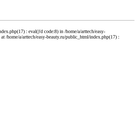
ndex.php(17) : eval()'d code:8) in /home/a/arttech/easy-
d at /home/a/arttech/easy-beauty.ru/public_html/index.php(17) :