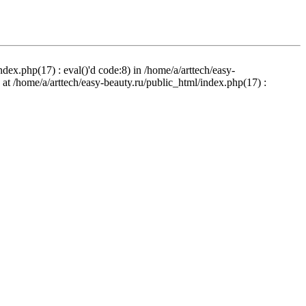
ndex.php(17) : eval()'d code:8) in /home/a/arttech/easy-
d at /home/a/arttech/easy-beauty.ru/public_html/index.php(17) :