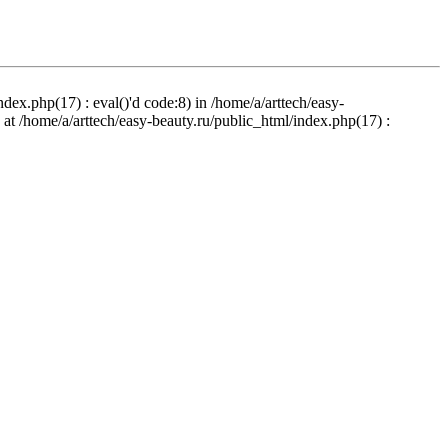
ndex.php(17) : eval()'d code:8) in /home/a/arttech/easy-
d at /home/a/arttech/easy-beauty.ru/public_html/index.php(17) :