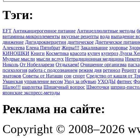
Тэги:
EFT
Антиканцерогенное питание
Антицеллюлитные методы
б
витамины-микроэлементы
вкусные рецепты
вода
выпадение в
движение
Дигидрокверцетин
диетическое
Диетическое питани
Алексеева
Елена Пятибрат
Жиры!!!
Закаливание
здоровье
Здор
КИНОШКИ
Книги
Косметика
красота
кулич
купероз
Луиза Хе
Мудрые мысли
мысли вслух
Нетрадиционная медицина
Никоти
Николь
От Нобелларези
Отдыхаем!
Очищение организма
пасха
психология
работа с подсознанием
режим дня
ретинол
Рецепт
знатоков
Советы от Наташи
сон
спорт
Средство от кашля от Т
Уманская
управление весом
Уход за обувью
УХОДЫ
фитнес
Фо
Шалю!!!
шарлотка
Шишечный вопрос
Шмоточки
шприц-писто
японские экспресс-методы
Реклама на сайте:
Copyright © 2008–2026 ww