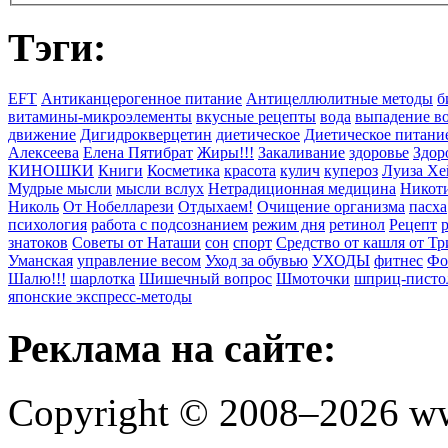
Тэги:
EFT
Антиканцерогенное питание
Антицеллюлитные методы
б
витамины-микроэлементы
вкусные рецепты
вода
выпадение в
движение
Дигидрокверцетин
диетическое
Диетическое питани
Алексеева
Елена Пятибрат
Жиры!!!
Закаливание
здоровье
Здор
КИНОШКИ
Книги
Косметика
красота
кулич
купероз
Луиза Хе
Мудрые мысли
мысли вслух
Нетрадиционная медицина
Никоти
Николь
От Нобелларези
Отдыхаем!
Очищение организма
пасха
психология
работа с подсознанием
режим дня
ретинол
Рецепт
знатоков
Советы от Наташи
сон
спорт
Средство от кашля от Т
Уманская
управление весом
Уход за обувью
УХОДЫ
фитнес
Фо
Шалю!!!
шарлотка
Шишечный вопрос
Шмоточки
шприц-писто
японские экспресс-методы
Реклама на сайте:
Copyright © 2008–2026 ww