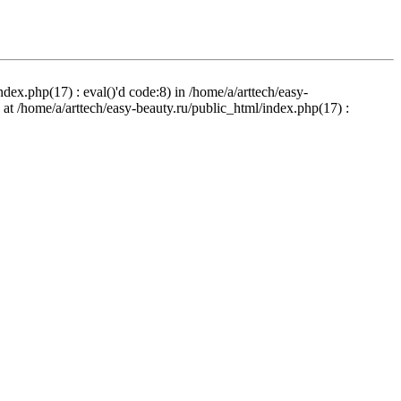
ndex.php(17) : eval()'d code:8) in /home/a/arttech/easy-
d at /home/a/arttech/easy-beauty.ru/public_html/index.php(17) :