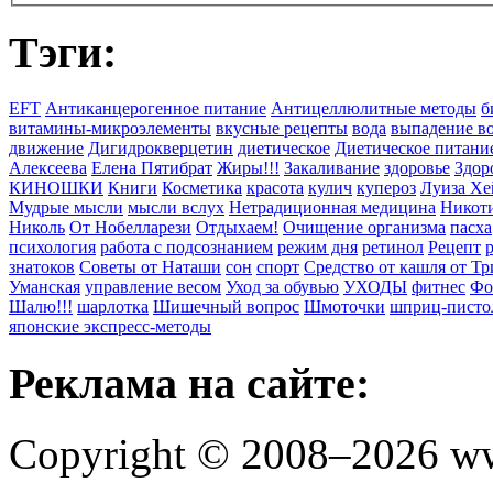
Тэги:
EFT
Антиканцерогенное питание
Антицеллюлитные методы
б
витамины-микроэлементы
вкусные рецепты
вода
выпадение в
движение
Дигидрокверцетин
диетическое
Диетическое питани
Алексеева
Елена Пятибрат
Жиры!!!
Закаливание
здоровье
Здор
КИНОШКИ
Книги
Косметика
красота
кулич
купероз
Луиза Хе
Мудрые мысли
мысли вслух
Нетрадиционная медицина
Никоти
Николь
От Нобелларези
Отдыхаем!
Очищение организма
пасха
психология
работа с подсознанием
режим дня
ретинол
Рецепт
знатоков
Советы от Наташи
сон
спорт
Средство от кашля от Т
Уманская
управление весом
Уход за обувью
УХОДЫ
фитнес
Фо
Шалю!!!
шарлотка
Шишечный вопрос
Шмоточки
шприц-писто
японские экспресс-методы
Реклама на сайте:
Copyright © 2008–2026 ww