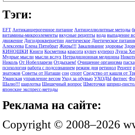
Тэги:
EFT
Антиканцерогенное питание
Антицеллюлитные методы
б
витамины-микроэлементы
вкусные рецепты
вода
выпадение в
движение
Дигидрокверцетин
диетическое
Диетическое питани
Алексеева
Елена Пятибрат
Жиры!!!
Закаливание
здоровье
Здор
КИНОШКИ
Книги
Косметика
красота
кулич
купероз
Луиза Хе
Мудрые мысли
мысли вслух
Нетрадиционная медицина
Никоти
Николь
От Нобелларези
Отдыхаем!
Очищение организма
пасха
психология
работа с подсознанием
режим дня
ретинол
Рецепт
знатоков
Советы от Наташи
сон
спорт
Средство от кашля от Т
Уманская
управление весом
Уход за обувью
УХОДЫ
фитнес
Фо
Шалю!!!
шарлотка
Шишечный вопрос
Шмоточки
шприц-писто
японские экспресс-методы
Реклама на сайте:
Copyright © 2008–2026 ww