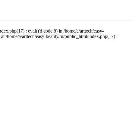
ndex.php(17) : eval()'d code:8) in /home/a/arttech/easy-
d at /home/a/arttech/easy-beauty.ru/public_html/index.php(17) :