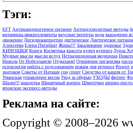
Тэги:
EFT
Антиканцерогенное питание
Антицеллюлитные методы
б
витамины-микроэлементы
вкусные рецепты
вода
выпадение в
движение
Дигидрокверцетин
диетическое
Диетическое питани
Алексеева
Елена Пятибрат
Жиры!!!
Закаливание
здоровье
Здор
КИНОШКИ
Книги
Косметика
красота
кулич
купероз
Луиза Хе
Мудрые мысли
мысли вслух
Нетрадиционная медицина
Никоти
Николь
От Нобелларези
Отдыхаем!
Очищение организма
пасха
психология
работа с подсознанием
режим дня
ретинол
Рецепт
знатоков
Советы от Наташи
сон
спорт
Средство от кашля от Т
Уманская
управление весом
Уход за обувью
УХОДЫ
фитнес
Фо
Шалю!!!
шарлотка
Шишечный вопрос
Шмоточки
шприц-писто
японские экспресс-методы
Реклама на сайте:
Copyright © 2008–2026 ww