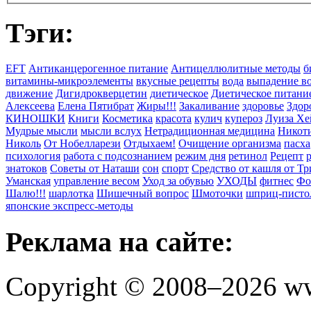
Тэги:
EFT
Антиканцерогенное питание
Антицеллюлитные методы
б
витамины-микроэлементы
вкусные рецепты
вода
выпадение в
движение
Дигидрокверцетин
диетическое
Диетическое питани
Алексеева
Елена Пятибрат
Жиры!!!
Закаливание
здоровье
Здор
КИНОШКИ
Книги
Косметика
красота
кулич
купероз
Луиза Хе
Мудрые мысли
мысли вслух
Нетрадиционная медицина
Никоти
Николь
От Нобелларези
Отдыхаем!
Очищение организма
пасха
психология
работа с подсознанием
режим дня
ретинол
Рецепт
знатоков
Советы от Наташи
сон
спорт
Средство от кашля от Т
Уманская
управление весом
Уход за обувью
УХОДЫ
фитнес
Фо
Шалю!!!
шарлотка
Шишечный вопрос
Шмоточки
шприц-писто
японские экспресс-методы
Реклама на сайте:
Copyright © 2008–2026 ww